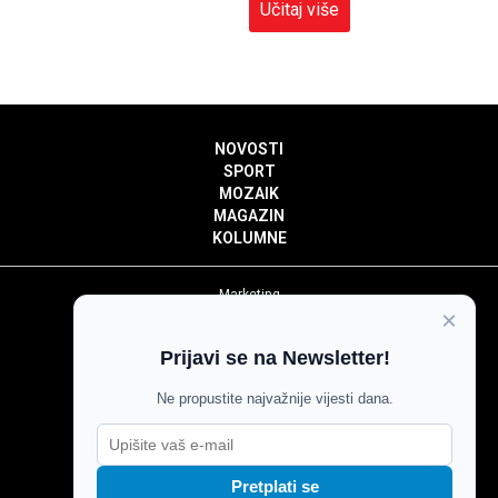
Učitaj više
NOVOSTI
SPORT
MOZAIK
MAGAZIN
KOLUMNE
Marketing
×
Politika privatnosti
Politika kolačića
Prijavi se na Newsletter!
Impressum
Pravila prenošenja sadržaja
Ne propustite najvažnije vijesti dana.
Pravila komentiranja
Agroglas
Pretplati se