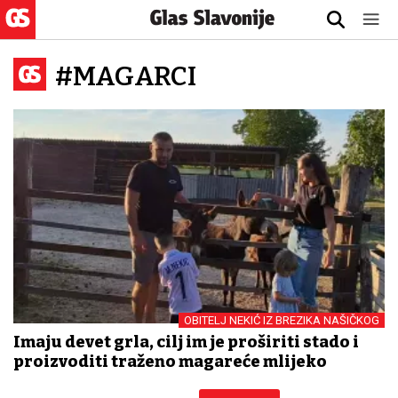
#MAGARCI
OBITELJ NEKIĆ IZ BREZIKA NAŠIČKOG
Imaju devet grla, cilj im je proširiti stado i
proizvoditi traženo magareće mlijeko