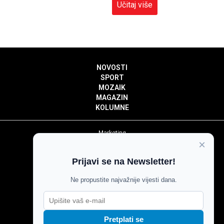
Učitaj više
NOVOSTI
SPORT
MOZAIK
MAGAZIN
KOLUMNE
Marketing
×
Politika privatnosti
Politika kolačića
Prijavi se na Newsletter!
Impressum
Pravila prenošenja sadržaja
Ne propustite najvažnije vijesti dana.
Pravila komentiranja
Agroglas
Pretplati se