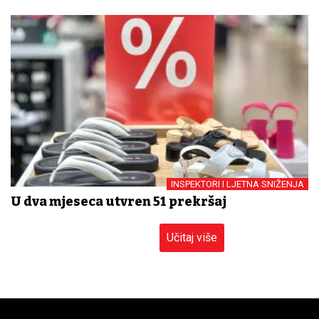
INSPEKTORI I LJETNA SNIŽENJA
U dva mjeseca utvrđen 51 prekršaj
Učitaj više