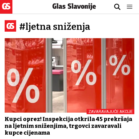
#ljetna sniženja
ZAVARAVAJUĆE AKCIJE
Kupci oprez! Inspekcija otkrila 45 prekršaja
na ljetnim sniženjima, trgovci zavaravali
kupce cijenama