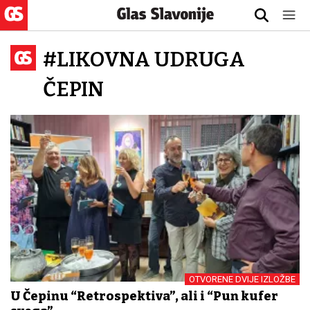
#LIKOVNA UDRUGA
ČEPIN
OTVORENE DVIJE IZLOŽBE
U Čepinu “Retrospektiva”, ali i “Pun kufer