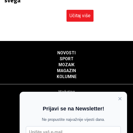
svega”
Učitaj više
NOVOSTI
SPORT
MOZAIK
MAGAZIN
KOLUMNE
Marketing
×
Politika privatnosti
Politika kolačića
Prijavi se na Newsletter!
Impressum
Pravila prenošenja sadržaja
Ne propustite najvažnije vijesti dana.
Pravila komentiranja
Agroglas