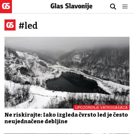
#led
UPOZORENJE VATROGASACA
Ne riskirajte: Iako izgleda čvrsto led je često
neujednačene debljine