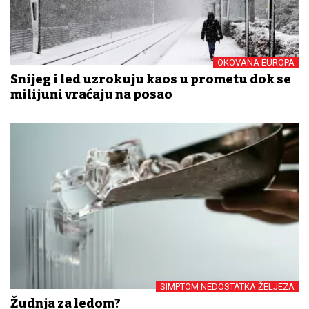
OKOVANA EUROPA
Snijeg i led uzrokuju kaos u prometu dok se
milijuni vraćaju na posao
SIMPTOM NEDOSTATKA ŽELJEZA
Žudnja za ledom?