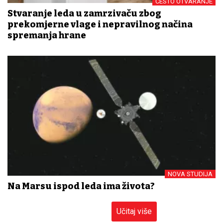
ČESTO OTVARANJE
Stvaranje leda u zamrzivaču zbog
prekomjerne vlage i nepravilnog načina
spremanja hrane
NOVA STUDIJA
Na Marsu ispod leda ima života?
Učitaj više