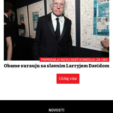
PRIPREMAJU NOVU SKEČ-KOMEDIJU ZA HBO
Obame surađuju sa slavnim Larryjem Davidom
Učitaj više
NOVOSTI