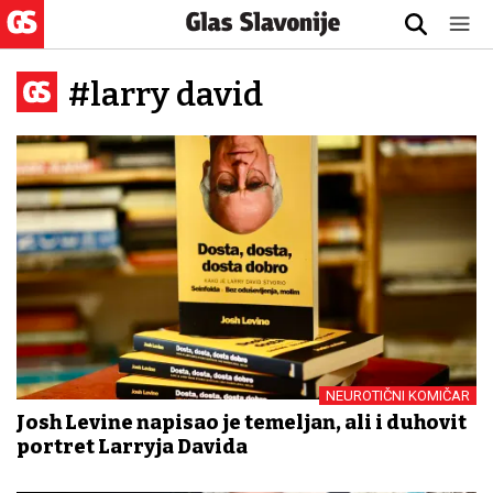
#larry david
NEUROTIČNI KOMIČAR
Josh Levine napisao je temeljan, ali i duhovit
portret Larryja Davida