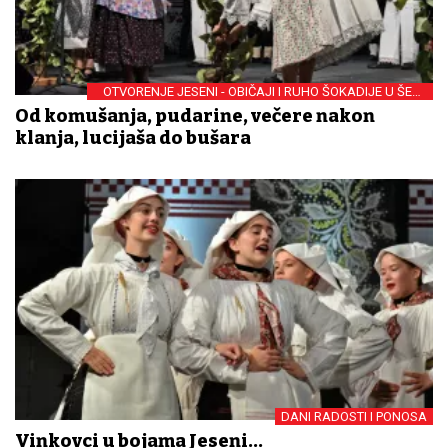
OTVORENJE JESENI - OBIČAJI I RUHO ŠOKADIJE U ŠEST
SLIKA
Od komušanja, pudarine, večere nakon
klanja, lucijaša do bušara
DANI RADOSTI I PONOSA
Vinkovci u bojama Jeseni...