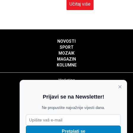
Učitaj više
NOVOSTI
SPORT
MOZAIK
MAGAZIN
KOLUMNE
Marketing
×
Politika privatnosti
Politika kolačića
Prijavi se na Newsletter!
Impressum
Pravila prenošenja sadržaja
Ne propustite najvažnije vijesti dana.
Pravila komentiranja
Agroglas
Pretplati se