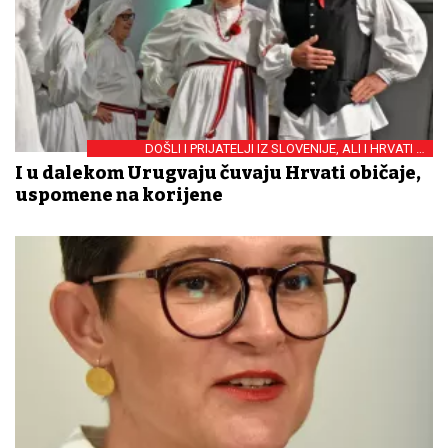
DOŠLI I PRIJATELJI IZ SLOVENIJE, ALI I HRVATI IZ
DIJASPORE
I u dalekom Urugvaju čuvaju Hrvati običaje,
uspomene na korijene