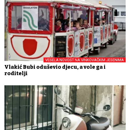
VESELA NOVOST NA VINKOVAČKIM JESENIMA
Vlakić Bubi oduševio djecu, a vole ga i
roditelji