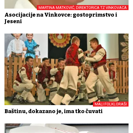
MARTINA MATKOVIĆ, DIREKTORICA TZ VINKOVACA
Asocijacije na Vinkovce: gostoprimstvo i
Jeseni
MALI FOLKLORAŠI
Baštinu, dokazano je, ima tko čuvati