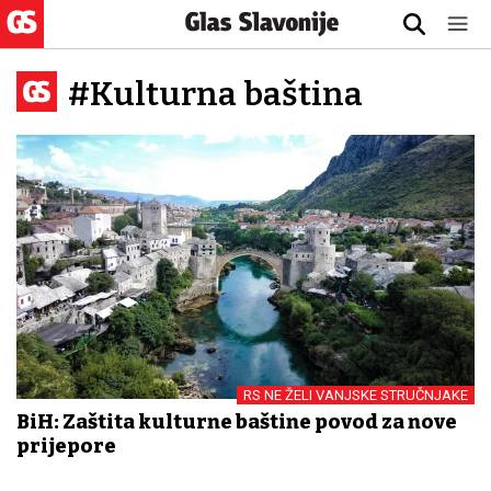
#Kulturna baština
RS NE ŽELI VANJSKE STRUČNJAKE
BiH: Zaštita kulturne baštine povod za nove
prijepore