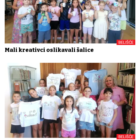
BELIŠĆE
Mali kreativci oslikavali šalice
BELIŠĆE