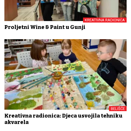
KREATIVNA RADIONICA
Proljetni Wine & Paint u Gunji
BELIŠĆE
Kreativna radionica: Djeca usvojila tehniku
akvarela