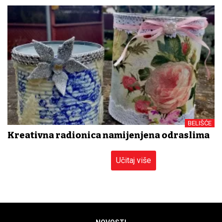
BELIŠĆE
Kreativna radionica namijenjena odraslima
Učitaj više