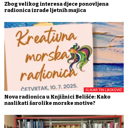
Zbog velikog interesa djece ponovljena
radionica izrade ljetnih majica
SLIKAR TIN LACKOVIĆ
Nova radionica u Knjižnici Belišće: Kako
naslikati šarolike morske motive?