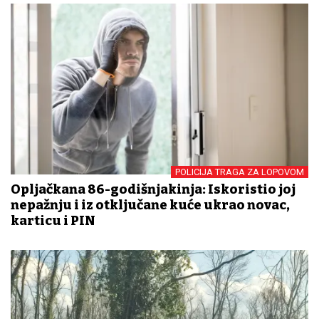
POLICIJA TRAGA ZA LOPOVOM
Opljačkana 86-godišnjakinja: Iskoristio joj
nepažnju i iz otključane kuće ukrao novac,
karticu i PIN