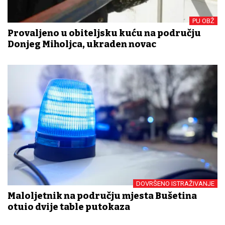
PU OBŽ
Provaljeno u obiteljsku kuću na području
Donjeg Miholjca, ukraden novac
DOVRŠENO ISTRAŽIVANJE
Maloljetnik na području mjesta Bušetina
otuđio dvije table putokaza