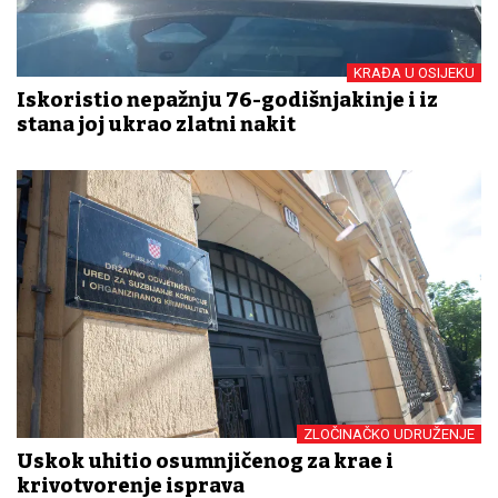
KRAĐA U OSIJEKU
Iskoristio nepažnju 76-godišnjakinje i iz
stana joj ukrao zlatni nakit
ZLOČINAČKO UDRUŽENJE
Uskok uhitio osumnjičenog za krađe i
krivotvorenje isprava