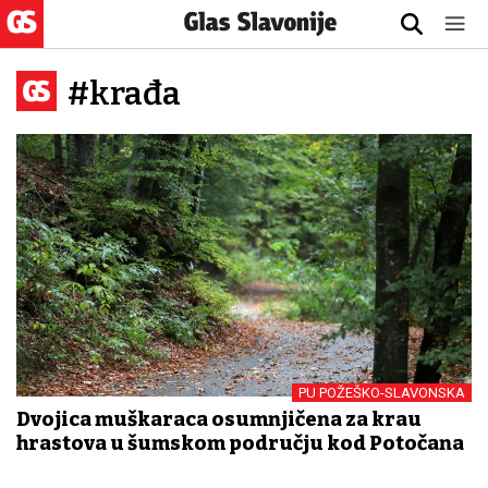
#krađa
PU POŽEŠKO-SLAVONSKA
Dvojica muškaraca osumnjičena za krađu
hrastova u šumskom području kod Potočana