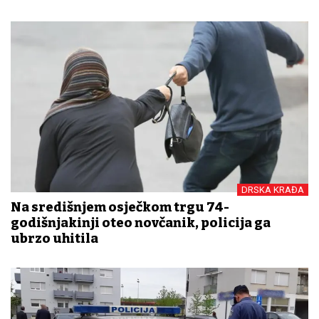
DRSKA KRAĐA
Na središnjem osječkom trgu 74-
godišnjakinji oteo novčanik, policija ga
ubrzo uhitila