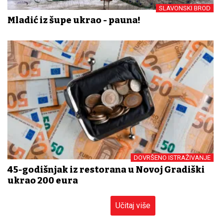
SLAVONSKI BROD
Mladić iz šupe ukrao - pauna!
DOVRŠENO ISTRAŽIVANJE
45-godišnjak iz restorana u Novoj Gradiški
ukrao 200 eura
Učitaj više