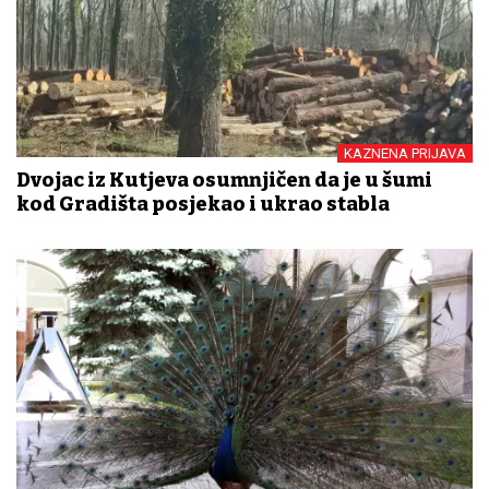
KAZNENA PRIJAVA
Dvojac iz Kutjeva osumnjičen da je u šumi
kod Gradišta posjekao i ukrao stabla