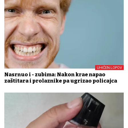
UHIĆEN LOPOV
Nasrnuo i - zubima: Nakon krađe napao
zaštitara i prolaznike pa ugrizao policajca