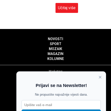
Učitaj više
NOVOSTI
SPORT
MOZAIK
MAGAZIN
KOLUMNE
Marketing
×
Politika privatnosti
Politika kolačića
Prijavi se na Newsletter!
Impressum
Pravila prenošenja sadržaja
Ne propustite najvažnije vijesti dana.
Pravila komentiranja
Agroglas