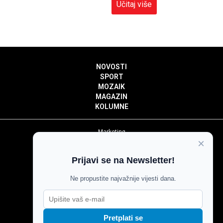
Učitaj više
NOVOSTI
SPORT
MOZAIK
MAGAZIN
KOLUMNE
Marketing
×
Politika privatnosti
Politika kolačića
Prijavi se na Newsletter!
Impressum
Pravila prenošenja sadržaja
Ne propustite najvažnije vijesti dana.
Pravila komentiranja
Agroglas
Pretplati se