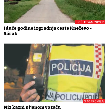
JOŠ JEDAN “SPOJ”
Iduće godine izgradnja ceste Kneževo -
Sárok
3,10 PROMILA
Niz kazni pijanom vozaču