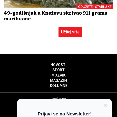
ODUZETE I STABLJIKE
49-godišnjak u Kneževu skrivao 911 grama
marihuane
Učitaj više
NOVOSTI
SPORT
MOZAIK
MAGAZIN
KOLUMNE
Marketing
×
Politika privatnosti
Politika kolačića
Prijavi se na Newsletter!
Impressum