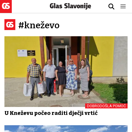
#kneževo
DOBRODOŠLA POMOĆ
U Kneževu počeo raditi dječji vrtić