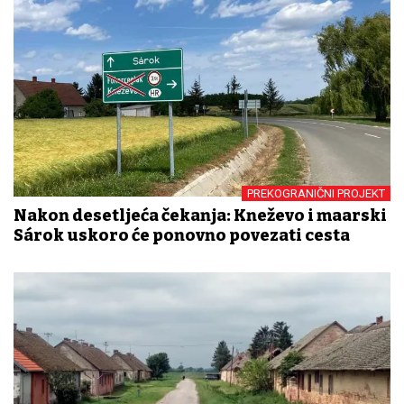
PREKOGRANIČNI PROJEKT
Nakon desetljeća čekanja: Kneževo i mađarski
Sárok uskoro će ponovno povezati cesta