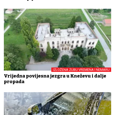
IZLOŽENA ZUBU VREMENA I NEMARU
Vrijedna povijesna jezgra u Kneževu i dalje
propada