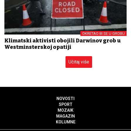
OKRETAO BI SE U GROBU
Klimatski aktivisti obojili Darwinov grob u
Westminsterskoj opatiji
Učitaj više
NOVOSTI
SPORT
MOZAIK
MAGAZIN
KOLUMNE