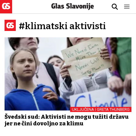
#klimatski aktivisti
UKLJUČENA I GRETA THUNBERG
Švedski sud: Aktivisti ne mogu tužiti državu
jer ne čini dovoljno za klimu