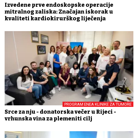
Izvedene prve endoskopske operacije
mitralnog zaliska: Značajan iskorak u
kvaliteti kardiokirurškog liječenja
PROGRAM ENEA KLINIKE ZA TUMORE
Srce za nju - donatorska večer u Rijeci -
vrhunska vina za plemeniti cilj