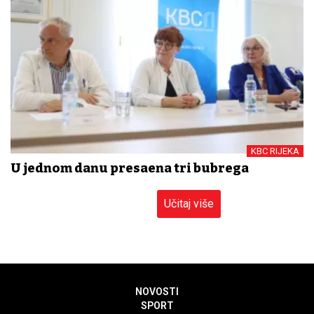
KBC RIJEKA
U jednom danu presađena tri bubrega
Učitaj više
NOVOSTI
SPORT