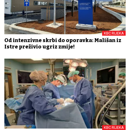
KBC RIJEKA
Od intenzivne skrbi do oporavka: Mališan iz
Istre preživio ugriz zmije!
KBC RIJEKA