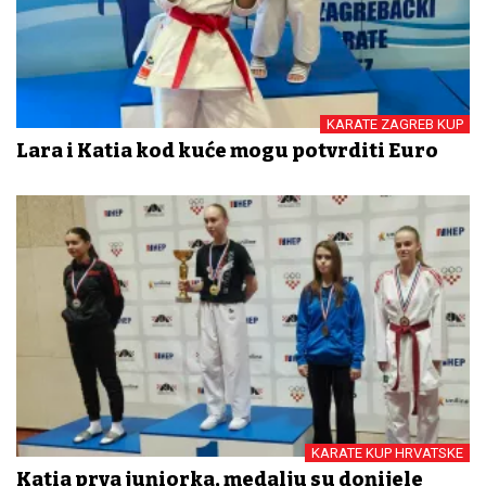
KARATE ZAGREB KUP
Lara i Katia kod kuće mogu potvrditi Euro
KARATE KUP HRVATSKE
Katia prva juniorka, medalju su donijele