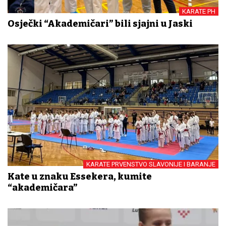
KARATE PH
Osječki “Akademičari” bili sjajni u Jaski
KARATE PRVENSTVO SLAVONIJE I BARANJE
Kate u znaku Essekera, kumite
“akademičara”