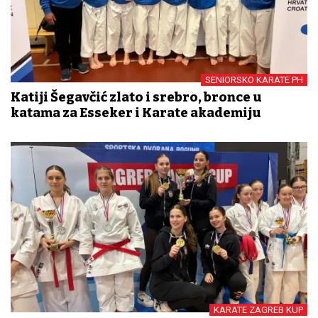
SENIORSKO KARATE PH
Katiji Šegavčić zlato i srebro, bronce u
katama za Esseker i Karate akademiju
KARATE ZAGREB KUP