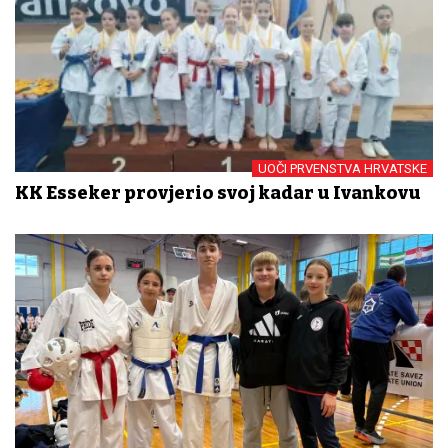
UOČI PRVENSTVA HRVATSKE
KK Esseker provjerio svoj kadar u Ivankovu