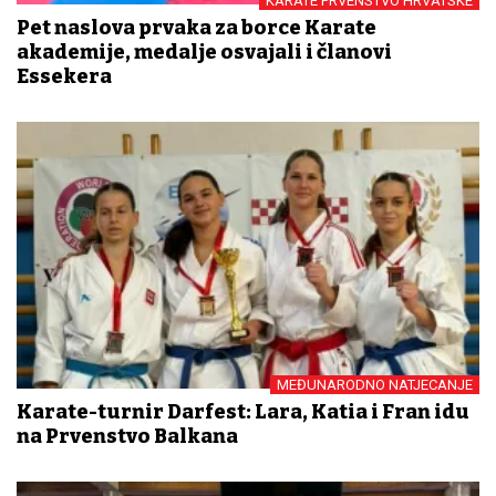
KARATE PRVENSTVO HRVATSKE
Pet naslova prvaka za borce Karate
akademije, medalje osvajali i članovi
Essekera
MEĐUNARODNO NATJECANJE
Karate-turnir Darfest: Lara, Katia i Fran idu
na Prvenstvo Balkana