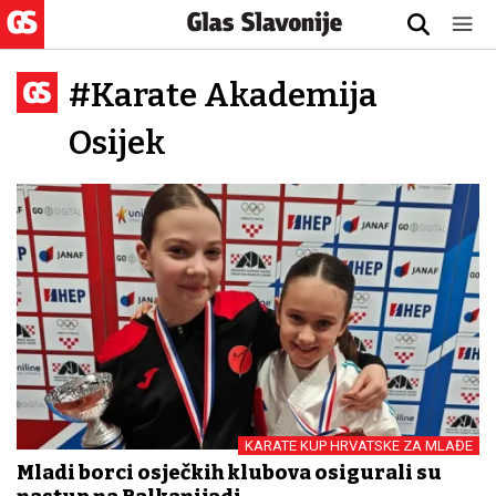
#Karate Akademija
Osijek
KARATE KUP HRVATSKE ZA MLAĐE
Mladi borci osječkih klubova osigurali su