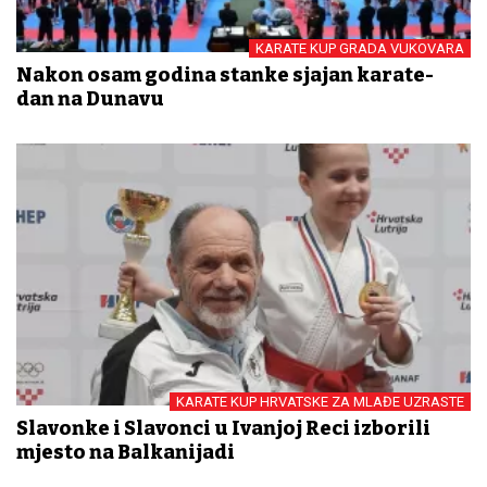
KARATE KUP GRADA VUKOVARA
Nakon osam godina stanke sjajan karate-
dan na Dunavu
KARATE KUP HRVATSKE ZA MLAĐE UZRASTE
Slavonke i Slavonci u Ivanjoj Reci izborili
mjesto na Balkanijadi