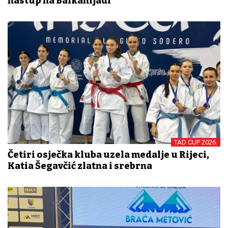
nastup na Balkanijadi
TAD CUP 2026.
Četiri osječka kluba uzela medalje u Rijeci,
Katia Šegavčić zlatna i srebrna