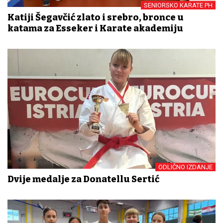
SENIORSKO KARATE PH
Katiji Šegavčić zlato i srebro, bronce u
katama za Esseker i Karate akademiju
ODLIČNO IZDANJE
Dvije medalje za Donatellu Sertić