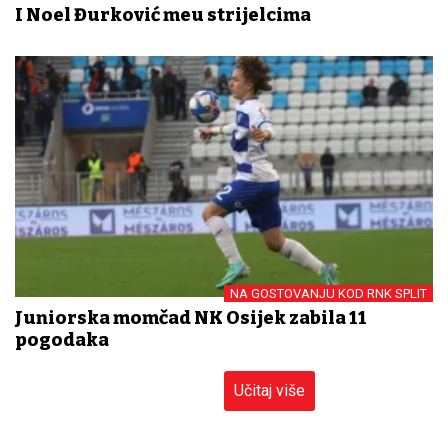
I Noel Đurković među strijelcima
NA GOSTOVANJU KOD RNK SPLIT
Juniorska momčad NK Osijek zabila 11
pogodaka
Učitaj više