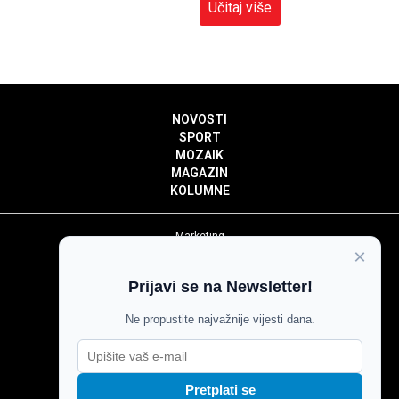
Učitaj više
NOVOSTI
SPORT
MOZAIK
MAGAZIN
KOLUMNE
Marketing
×
Politika privatnosti
Politika kolačića
Prijavi se na Newsletter!
Impressum
Pravila prenošenja sadržaja
Ne propustite najvažnije vijesti dana.
Pravila komentiranja
Agroglas
Pretplati se