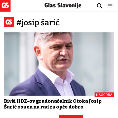
#josip šarić
NAGODBA
Bivši HDZ-ov gradonačelnik Otoka Josip
Šarić osuđen na rad za opće dobro