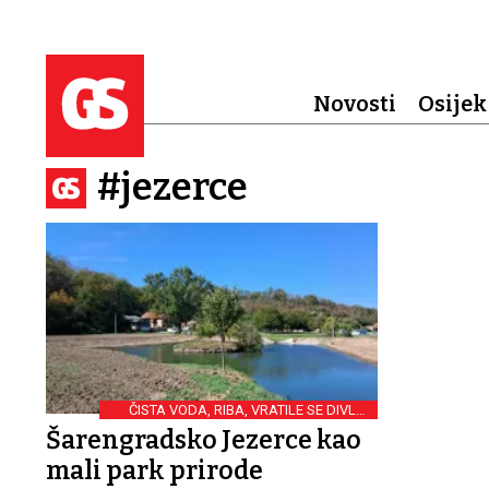
Novosti
Osijek
#jezerce
ČISTA VODA, RIBA, VRATILE SE DIVLJE
PATKE
Šarengradsko Jezerce kao
mali park prirode