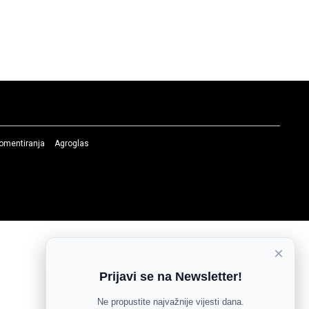
komentiranja
Agroglas
×
Prijavi se na Newsletter!
Ne propustite najvažnije vijesti dana.