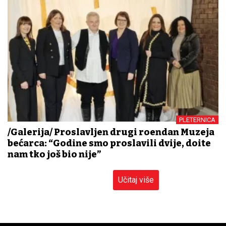
PLETERNICA
/Galerija/ Proslavljen drugi rođendan Muzeja
bećarca: “Godine smo proslavili dvije, dođite
nam tko još bio nije”
Učitaj više