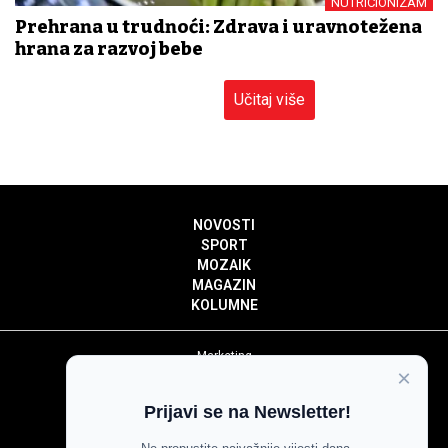
NUTRICIONIZAM
Prehrana u trudnoći: Zdrava i uravnotežena
hrana za razvoj bebe
Učitaj više
NOVOSTI
SPORT
MOZAIK
MAGAZIN
KOLUMNE
Marketing
×
Politika privatnosti
Politika kolačića
Prijavi se na Newsletter!
Impressum
Pravila prenošenja sadržaja