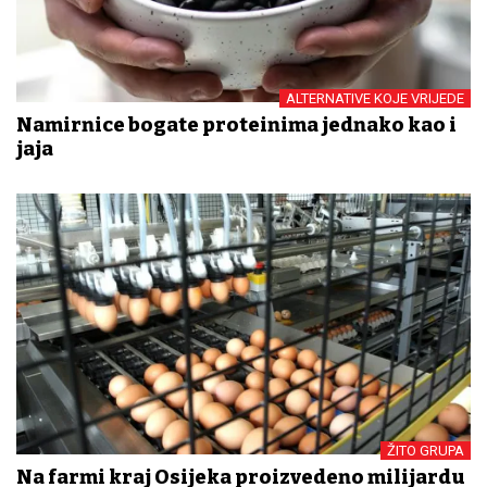
ALTERNATIVE KOJE VRIJEDE
Namirnice bogate proteinima jednako kao i
jaja
ŽITO GRUPA
Na farmi kraj Osijeka proizvedeno milijardu