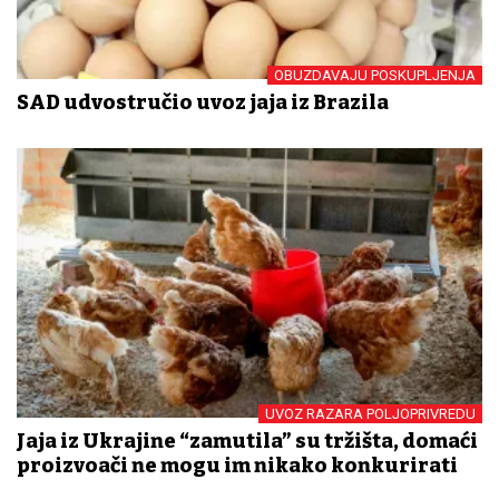
OBUZDAVAJU POSKUPLJENJA
SAD udvostručio uvoz jaja iz Brazila
UVOZ RAZARA POLJOPRIVREDU
Jaja iz Ukrajine “zamutila” su tržišta, domaći
proizvođači ne mogu im nikako konkurirati