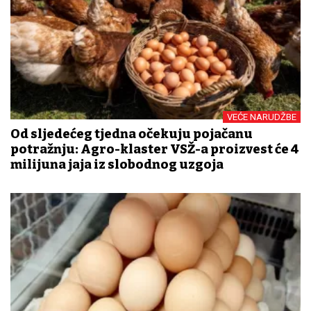
VEĆE NARUDŽBE
Od sljedećeg tjedna očekuju pojačanu
potražnju: Agro-klaster VSŽ-a proizvest će 4
milijuna jaja iz slobodnog uzgoja