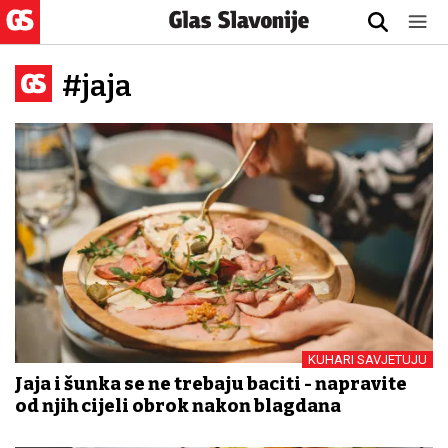
#jaja
KUHARI SAVJETUJU
Jaja i šunka se ne trebaju baciti - napravite
od njih cijeli obrok nakon blagdana