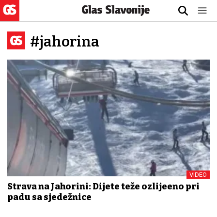
#jahorina
VIDEO
Strava na Jahorini: Dijete teže ozlijeđeno pri
padu sa sjedežnice