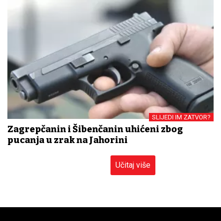
SLIJEDI IM ZATVOR?
Zagrepčanin i Šibenčanin uhićeni zbog
pucanja u zrak na Jahorini
Učitaj više