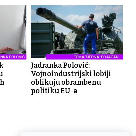
NKA POLOVIĆ
TEMA TJEDNA: POJAČANO
NAORUŽAVANJE EUROPE
ik
Jadranka Polović:
u
Vojnoindustrijski lobiji
ih
oblikuju obrambenu
politiku EU-a