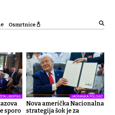
ne
Osmrtnice
ŠTA LIBERTAS
JADRANKA POLOVIĆ
zazova
Nova američka Nacionalna
se sporo
strategija šok je za