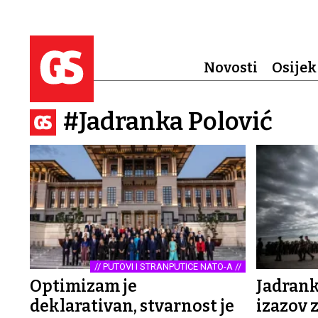
Novosti
Osijek
#Jadranka Polović
// PUTOVI I STRANPUTICE NATO-A //
Optimizam je
Jadrank
deklarativan, stvarnost je
izazov 