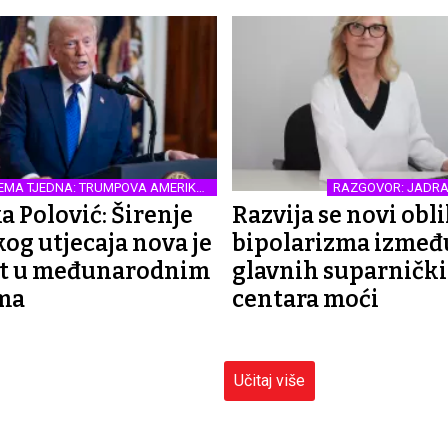
EMA TJEDNA: TRUMPOVA AMERIKA I
RAZGOVOR: JADRA
SVIJET
a Polović: Širenje
Razvija se novi obl
og utjecaja nova je
bipolarizma izmeđ
st u međunarodnim
glavnih suparničk
ma
centara moći
Učitaj više