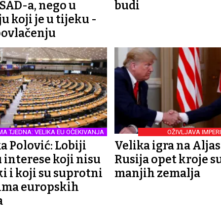
 SAD-a, nego u
budi
u koji je u tijeku -
povlačenju
MA TJEDNA: VELIKA EU OČEKIVANJA
OŽIVLJAVA IMPER
a Polović: Lobiji
Velika igra na Aljas
interese koji nisu
Rusija opet kroje 
i i koji su suprotni
manjih zemalja
ima europskih
a