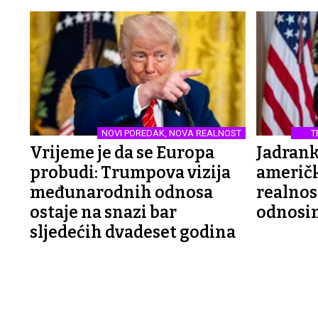
NOVI POREDAK, NOVA REALNOST
T
Vrijeme je da se Europa
Jadrank
probudi: Trumpova vizija
američk
međunarodnih odnosa
realno
ostaje na snazi bar
odnosi
sljedećih dvadeset godina