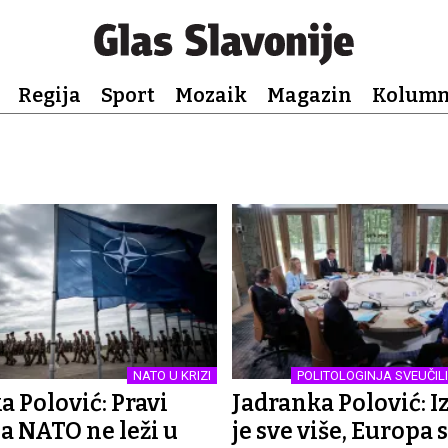
Regija
Sport
Mozaik
Magazin
Kolum
NATO U KRIZI
POLITOLOGINJA SVEUČILI
a Polović: Pravi
Jadranka Polović: I
za NATO ne leži u
je sve više, Europa 