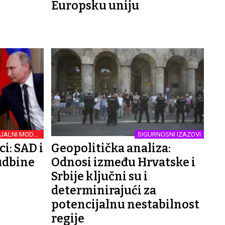
Europsku uniju
IJALNI MODEL
SIGURNOSNI IZAZOVI
POLITIKE
ci: SAD i
Geopolitička analiza:
sudbine
Odnosi između Hrvatske i
Srbije ključni su i
determinirajući za
potencijalnu nestabilnost
regije