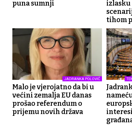
puna sumnji
izlasku
scenarij
tihom 
JADRANKA POLOVIĆ
TE
Malo je vjerojatno da bi u
Jadrank
većini zemalja EU danas
nameću 
prošao referendum o
europsk
prijemu novih država
interes
građan