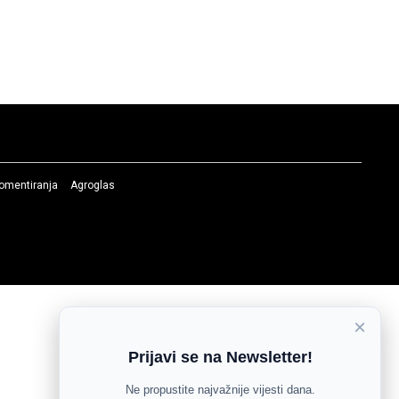
komentiranja
Agroglas
×
Prijavi se na Newsletter!
Ne propustite najvažnije vijesti dana.