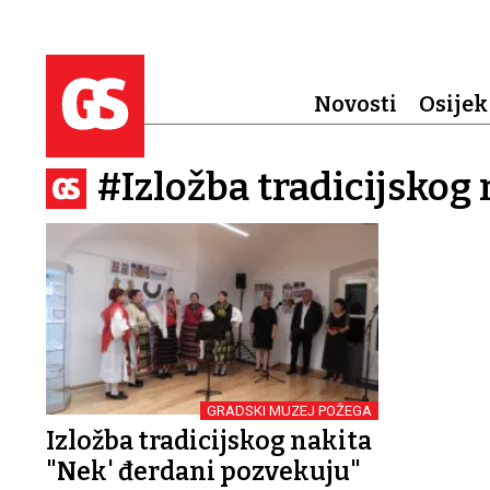
Novosti
Osijek
#Izložba tradicijskog 
GRADSKI MUZEJ POŽEGA
Izložba tradicijskog nakita
"Nek' đerdani pozvekuju"