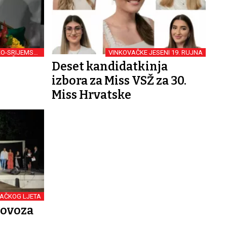
O-SRIJEMSKE
VINKOVAČKE JESENI 19. RUJNA
ŽUPANIJE
Deset kandidatkinja
izbora za Miss VSŽ za 30.
Miss Hrvatske
AČKOG LJETA
olovoza