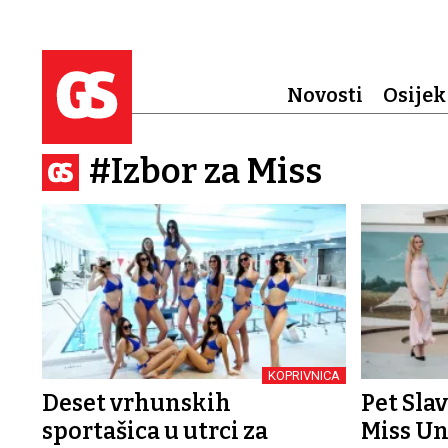
Novosti
Osijek
#Izbor za Miss
KOPRIVNICA
Deset vrhunskih
Pet Slav
sportašica u utrci za
Miss Un