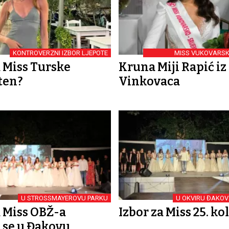
KONTROVERZNI IZBOR LJEPOTE
MISS VUKOVARSK
a Miss Turske
Kruna Miji Rapić iz
ten?
Vinkovaca
U STROSSMAYEROVU PARKU
U OKVIRU ĐAKOV
a Miss OBŽ-a
Izbor za Miss 25. k
 se u Đakovu