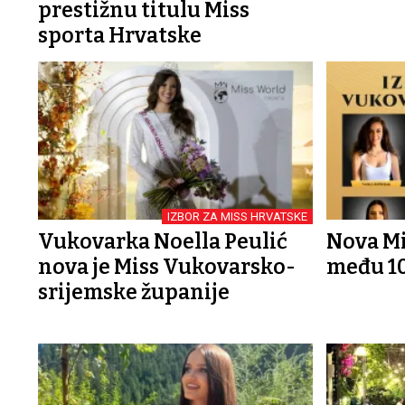
prestižnu titulu Miss
sporta Hrvatske
IZBOR ZA MISS HRVATSKE
Vukovarka Noella Peulić
Nova Mi
nova je Miss Vukovarsko-
među 10
srijemske županije