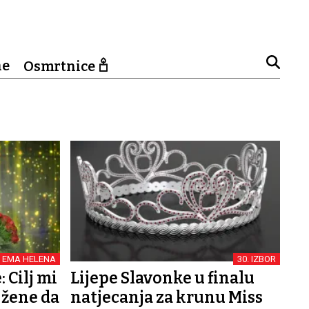
ne
Osmrtnice
EMA HELENA
30. IZBOR
 Cilj mi
Lijepe Slavonke u finalu
 žene da
natjecanja za krunu Miss