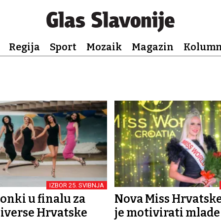
Regija
Sport
Mozaik
Magazin
Kolum
IZBOR 25. SVIBNJA
onki u finalu za
Nova Miss Hrvatske:
iverse Hrvatske
je motivirati mlade