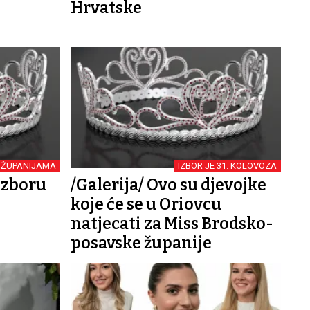
Hrvatske
 ŽUPANIJAMA
IZBOR JE 31. KOLOVOZA
izboru
/Galerija/ Ovo su djevojke
koje će se u Oriovcu
natjecati za Miss Brodsko-
posavske županije