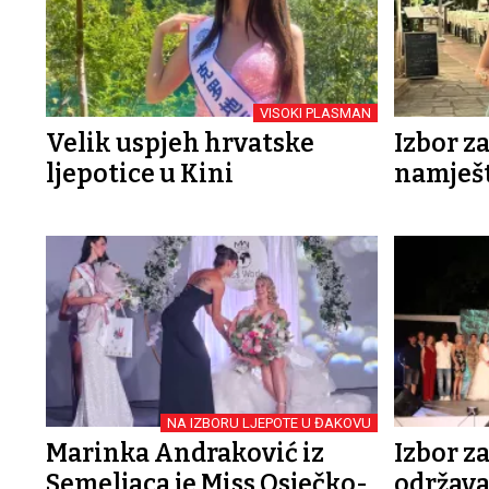
VISOKI PLASMAN
Velik uspjeh hrvatske
Izbor z
ljepotice u Kini
namješ
NA IZBORU LJEPOTE U ĐAKOVU
Marinka Andraković iz
Izbor z
Semeljaca je Miss Osječko-
održava