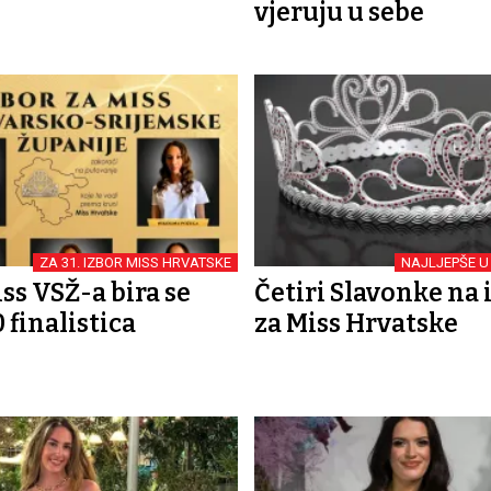
vjeruju u sebe
ZA 31. IZBOR MISS HRVATSKE
NAJLJEPŠE U
ss VSŽ-a bira se
Četiri Slavonke na 
 finalistica
za Miss Hrvatske