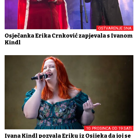
OSTVARENJE SNA
Osječanka Erika Crnković zapjevala s Ivanom
Kindl
10. PROSINCA OD 19 SATI
Ivana Kindl pozvala Eriku iz Osijeka da joj se