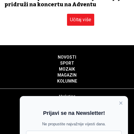
pridruži na koncertu na Adventu
Učitaj više
NOVOSTI
SPORT
MOZAIK
MAGAZIN
KOLUMNE
Marketing
×
Politika privatnosti
Politika kolačića
Prijavi se na Newsletter!
Impressum
Pravila prenošenja sadržaja
Ne propustite najvažnije vijesti dana.
Pravila komentiranja
Agroglas