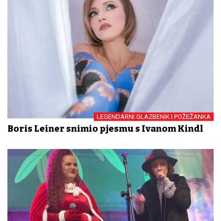
LEGENDARNI GLAZBENIK I POŽEŽANKA
Boris Leiner snimio pjesmu s Ivanom Kindl