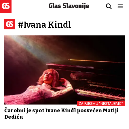
#Ivana Kindl
ZA PJESMU “NESTAJEMO”
Čarobni je spot Ivane Kindl posvećen Matiji
Dediću