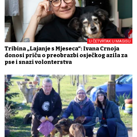
U ČETVRTAK U MAGISU
Tribina „Lajanje s Mjeseca“: Ivana Crnoja
donosi priču o preobrazbi osječkog azila za
pse i snazi volonterstva