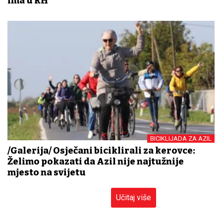
ima u RH
BICIKLIJADA ZA AZIL
/Galerija/ Osječani biciklirali za kerovce:
Želimo pokazati da Azil nije najtužnije
mjesto na svijetu
Učitaj više