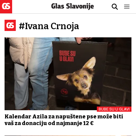
#Ivana Crnoja
BUBE SU U GLAVI
Kalendar Azila za napuštene pse može biti
vaš za donaciju od najmanje 12 €