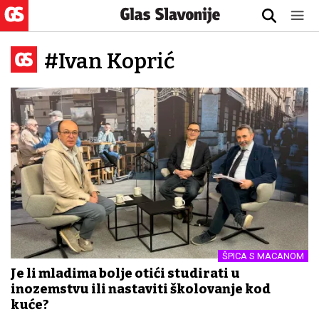
#Ivan Koprić
ŠPICA S MACANOM
Je li mladima bolje otići studirati u
inozemstvu ili nastaviti školovanje kod
kuće?