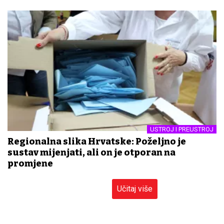
USTROJ I PREUSTROJ
Regionalna slika Hrvatske: Poželjno je
sustav mijenjati, ali on je otporan na
promjene
Učitaj više