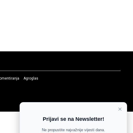
komentiranja
Agroglas
×
Prijavi se na Newsletter!
Ne propustite najvažnije vijesti dana.