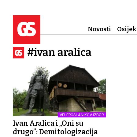
Novosti
Osijek
#ivan aralica
VELEPOSLANIKOV IZBOR
Ivan Aralica i „Oni su
drugo”: Demitologizacija