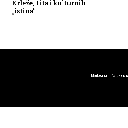
Krleže, Tita i kulturnih
„istina”
Marketing
Politika pr