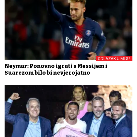
ODLAZAK U MLS?
Neymar: Ponovno igrati s Messijem i
Suarezom bilo bi nevjerojatno