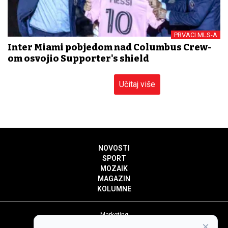
PRVACI MLS-A
Inter Miami pobjedom nad Columbus Crew-
om osvojio Supporter's shield
Učitaj više
NOVOSTI
SPORT
MOZAIK
MAGAZIN
KOLUMNE
Marketing
×
Politika privatnosti