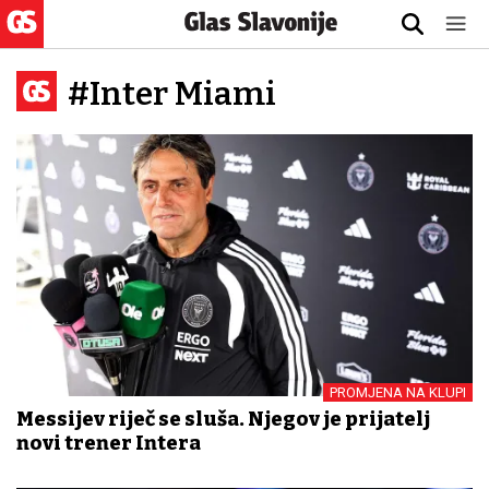
#Inter Miami
PROMJENA NA KLUPI
Messijev riječ se sluša. Njegov je prijatelj
novi trener Intera