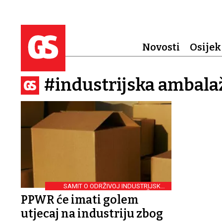
Novosti
Osijek
#industrijska ambala
SAMIT O ODRŽIVOJ INDUSTRIJSKOJ
AMBALAŽI 2024.
PPWR će imati golem
utjecaj na industriju zbog