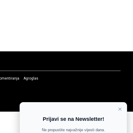
komentiranja
Agroglas
×
Prijavi se na Newsletter!
Ne propustite najvažnije vijesti dana.