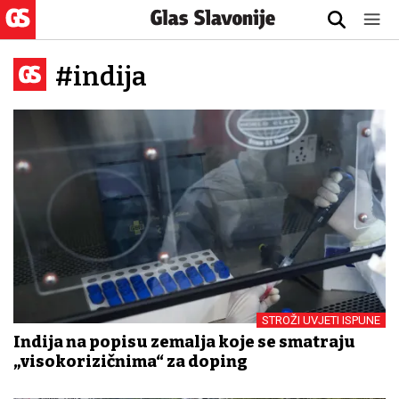
#indija
STROŽI UVJETI ISPUNE
Indija na popisu zemalja koje se smatraju
„visokorizičnima“ za doping