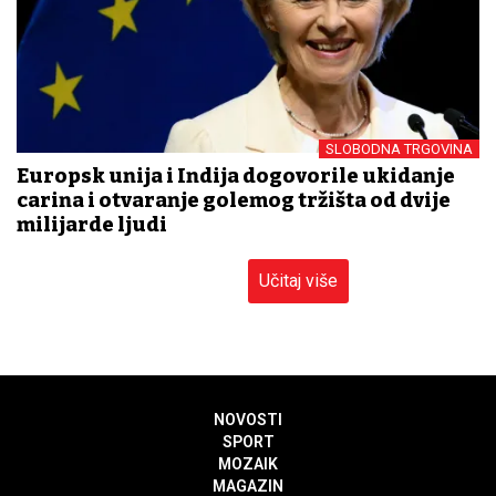
SLOBODNA TRGOVINA
Europsk unija i Indija dogovorile ukidanje
carina i otvaranje golemog tržišta od dvije
milijarde ljudi
Učitaj više
NOVOSTI
SPORT
MOZAIK
MAGAZIN