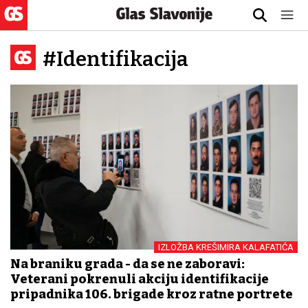
#Identifikacija
IZLOŽBA KREŠIMIRA KALAFATIĆA
Na braniku grada - da se ne zaboravi:
Veterani pokrenuli akciju identifikacije
pripadnika 106. brigade kroz ratne portrete