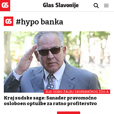
#hypo banka
SUD ODBIO ŽALBU ZAGREBAČKOG ŽDO-A
Kraj sudske sage: Sanader pravomoćno
oslobođen optužbe za ratno profiterstvo