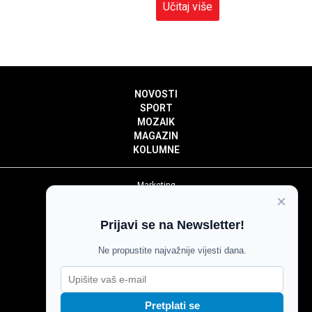
Učitaj više
NOVOSTI
SPORT
MOZAIK
MAGAZIN
KOLUMNE
Marketing
×
Politika privatnosti
Politika kolačića
Prijavi se na Newsletter!
Impressum
Pravila prenošenja sadržaja
Ne propustite najvažnije vijesti dana.
Pravila komentiranja
Agroglas
Pretplati se