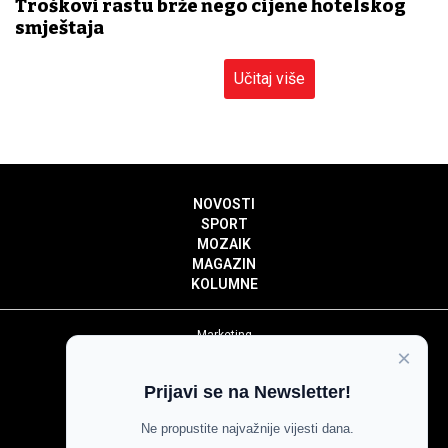
Troškovi rastu brže nego cijene hotelskog
smještaja
Učitaj više
NOVOSTI
SPORT
MOZAIK
MAGAZIN
KOLUMNE
Marketing
×
Politika privatnosti
Politika kolačića
Prijavi se na Newsletter!
Impressum
Pravila prenošenja sadržaja
Ne propustite najvažnije vijesti dana.
Pravila komentiranja