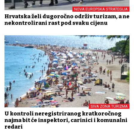
NOVA EUROPSKA STRATEGIJA
Hrvatska želi dugoročno održiv turizam, a ne
nekontrolirani rast pod svaku cijenu
SIVA ZONA TURIZMA
U kontroli neregistriranog kratkoročnog
najma bit će inspektori, carinici i komunalni
redari