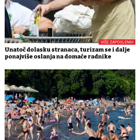
VIŠE ZAPOSLENIH
Unatoč dolasku stranaca, turizam se i dalje
ponajviše oslanja na domaće radnike