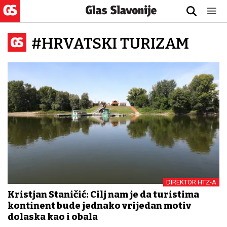
#HRVATSKI TURIZAM
DIREKTOR HTZ-A
Kristjan Staničić: Cilj nam je da turistima
kontinent bude jednako vrijedan motiv
dolaska kao i obala