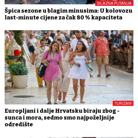
SILAZNA PUTANJA
Špica sezone u blagim minusima: U kolovozu
last-minute cijene za čak 80 % kapaciteta
TURIZAM
Europljani i dalje Hrvatsku biraju zbog -
sunca i mora, sedmo smo najpoželjnije
odredište