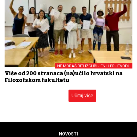
NE MORAŠ BITI IZGUBLJEN U PRIJEVODU
Više od 200 stranaca (na)učilo hrvatski na
Filozofskom fakultetu
Učitaj više
NOVOSTI