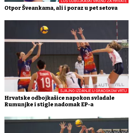
LOŠ ODBOJKAŠKI VIKEND ZA HRVATE
Otpor Šveđankama, ali i poraz u pet setova
SJAJNO IZDANJE U GRADSKOM VRTU
Hrvatske odbojkašice napokon svladale
Rumunjke i stigle nadomak EP-a