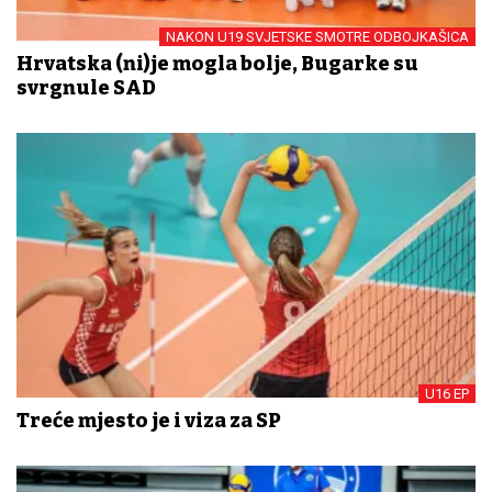
NAKON U19 SVJETSKE SMOTRE ODBOJKAŠICA
Hrvatska (ni)je mogla bolje, Bugarke su
svrgnule SAD
U16 EP
Treće mjesto je i viza za SP