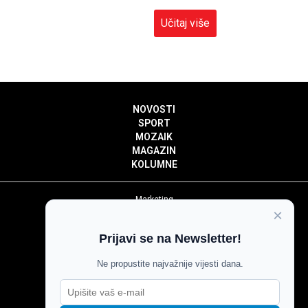
Učitaj više
NOVOSTI
SPORT
MOZAIK
MAGAZIN
KOLUMNE
Marketing
×
Politika privatnosti
Politika kolačića
Prijavi se na Newsletter!
Impressum
Pravila prenošenja sadržaja
Ne propustite najvažnije vijesti dana.
Pravila komentiranja
Agroglas