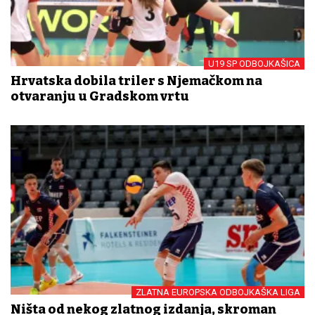
U19 SP ODBOJKAŠICA
Hrvatska dobila triler s Njemačkom na
otvaranju u Gradskom vrtu
ZLATNA EUROPSKA ODBOJKAŠKA LIGA
Ništa od nekog zlatnog izdanja, skroman