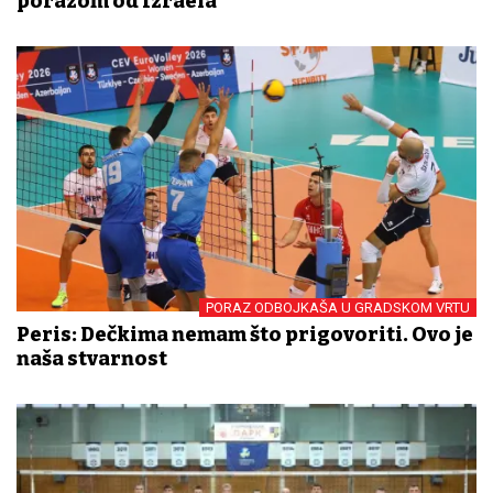
porazom od Izraela
PORAZ ODBOJKAŠA U GRADSKOM VRTU
Peris: Dečkima nemam što prigovoriti. Ovo je
naša stvarnost