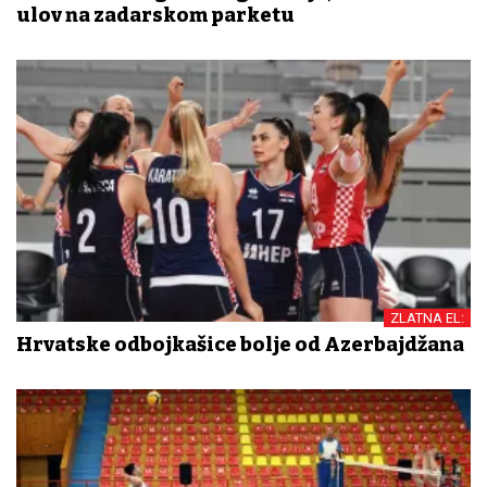
ulov na zadarskom parketu
ZLATNA EL:
Hrvatske odbojkašice bolje od Azerbajdžana