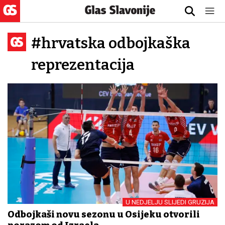
#hrvatska odbojkaška
reprezentacija
U NEDJELJU SLIJEDI GRUZIJA
Odbojkaši novu sezonu u Osijeku otvorili