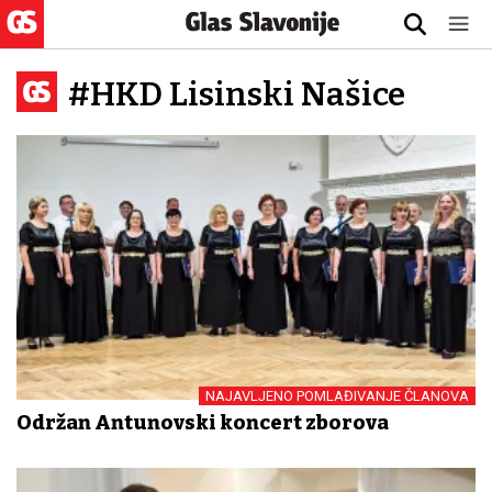
#HKD Lisinski Našice
NAJAVLJENO POMLAĐIVANJE ČLANOVA
Održan Antunovski koncert zborova