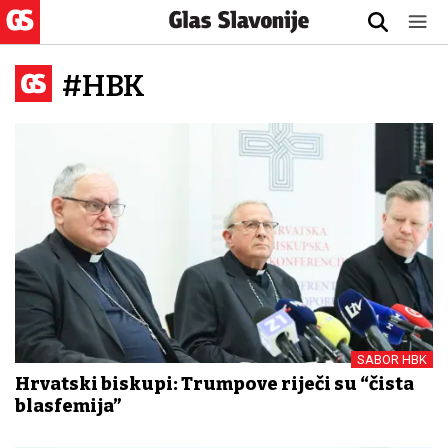
#HBK
SABOR HBK
Hrvatski biskupi: Trumpove riječi su “čista
blasfemija”