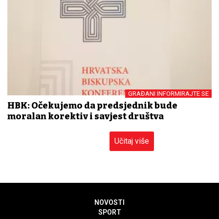
GRAĐANI INFORMIRAJTE SE
HBK: Očekujemo da predsjednik bude
moralan korektiv i savjest društva
Učitaj više
NOVOSTI
SPORT