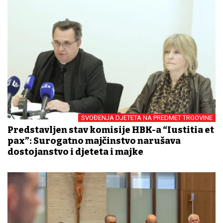
SVOĐENJA DJETETA NA PREDMET TRGOVINE
Predstavljen stav komisije HBK-a “Iustitia et
pax”: Surogatno majčinstvo narušava
dostojanstvo i djeteta i majke