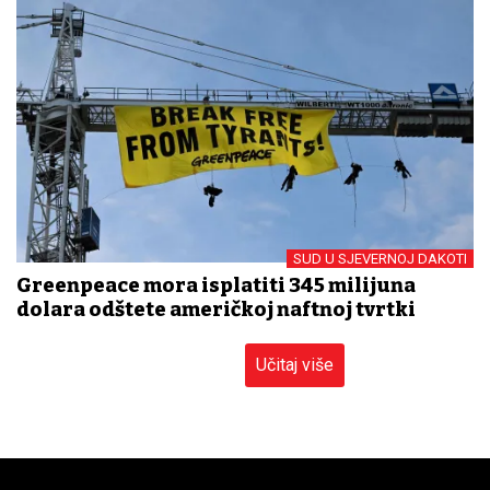
SUD U SJEVERNOJ DAKOTI
Greenpeace mora isplatiti 345 milijuna
dolara odštete američkoj naftnoj tvrtki
Učitaj više