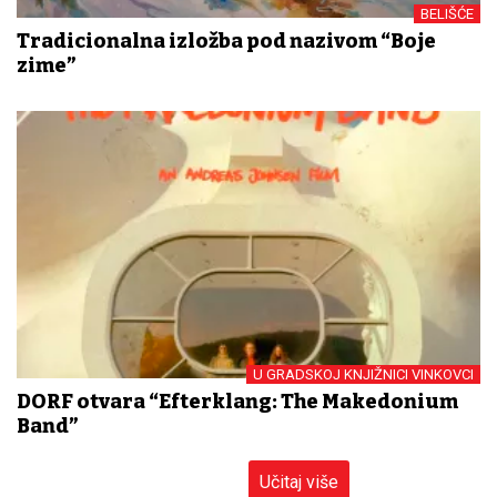
BELIŠĆE
Tradicionalna izložba pod nazivom “Boje
zime”
U GRADSKOJ KNJIŽNICI VINKOVCI
DORF otvara “Efterklang: The Makedonium
Band”
Učitaj više