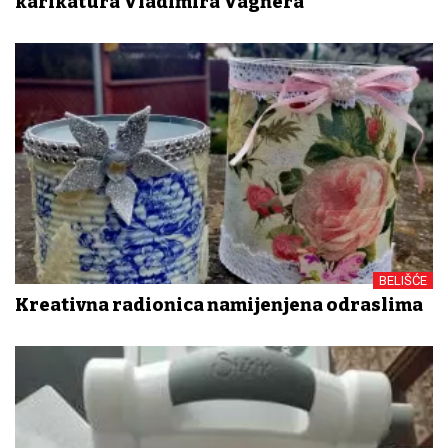
karikatura Vladimira Vagnera
BELIŠĆE
Kreativna radionica namijenjena odraslima