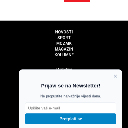
NOVOSTI
SPORT
MOZAIK
MAGAZIN
KOLUMNE
Marketing
×
Politika privatnosti
Politika kolačića
Prijavi se na Newsletter!
Impressum
Pravila prenošenja sadržaja
Ne propustite najvažnije vijesti dana.
Pravila komentiranja
Agroglas
Pretplati se