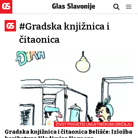
#Gradska knjižnica i
čitaonica
ŽIVOT POSVETIO UMJETNIČKOM IZRIČAJU
Gradska knjižnica i čitaonica Belišće: Izložba