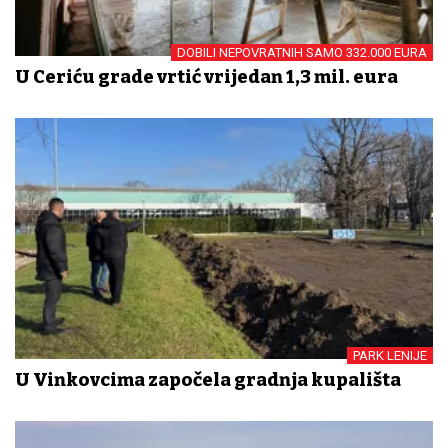
DOBILI NEPOVRATNIH SAMO 332.000 EURA
U Ceriću grade vrtić vrijedan 1,3 mil. eura
PARK LENIJE
U Vinkovcima započela gradnja kupališta