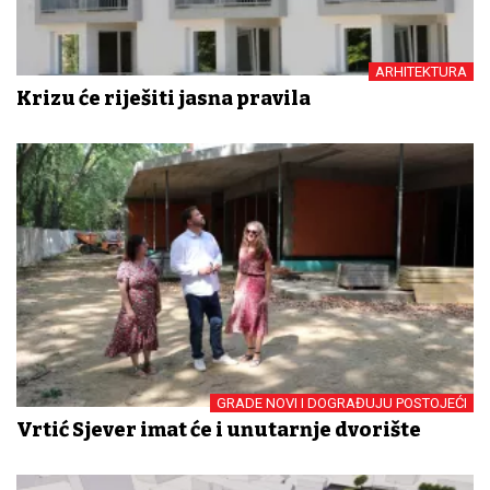
ARHITEKTURA
Krizu će riješiti jasna pravila
GRADE NOVI I DOGRAĐUJU POSTOJEĆI
Vrtić Sjever imat će i unutarnje dvorište