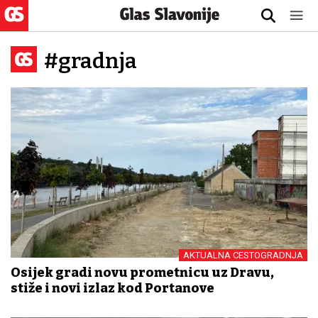
#gradnja
AKTUALNA CESTOGRADNJA
Osijek gradi novu prometnicu uz Dravu,
stiže i novi izlaz kod Portanove