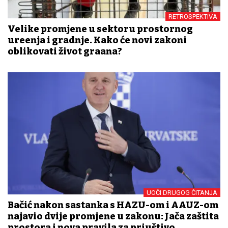
RETROSPEKTIVA
Velike promjene u sektoru prostornog
uređenja i gradnje. Kako će novi zakoni
oblikovati život građana?
UOČI DRUGOG ČITANJA
Bačić nakon sastanka s HAZU-om i AAUZ-om
najavio dvije promjene u zakonu: Jača zaštita
prostora i nova pravila za priuštivo