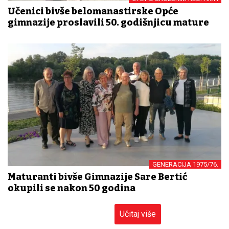
Učenici bivše belomanastirske Opće
gimnazije proslavili 50. godišnjicu mature
GENERACIJA 1975/76.
Maturanti bivše Gimnazije Sare Bertić
okupili se nakon 50 godina
Učitaj više