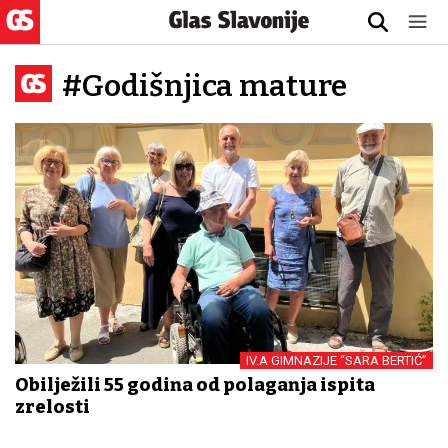
#Godišnjica mature
IV.A GIMNAZIJE “SARA BERTIĆ”
Obilježili 55 godina od polaganja ispita
zrelosti