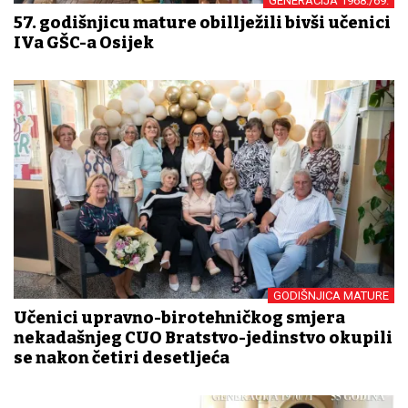
GENERACIJA 1968./69.
57. godišnjicu mature obillježili bivši učenici
IVa GŠC-a Osijek
GODIŠNJICA MATURE
Učenici upravno-birotehničkog smjera
nekadašnjeg CUO Bratstvo-jedinstvo okupili
se nakon četiri desetljeća