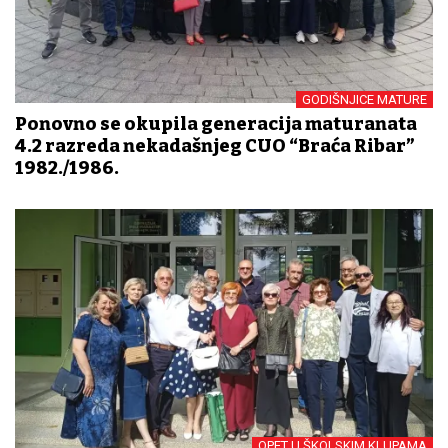
GODIŠNJICE MATURE
Ponovno se okupila generacija maturanata
4.2 razreda nekadašnjeg CUO “Braća Ribar”
1982./1986.
OPET U ŠKOLSKIM KLUPAMA