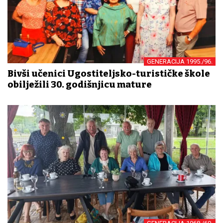
GENERACIJA 1995./96.
Bivši učenici Ugostiteljsko-turističke škole
obilježili 30. godišnjicu mature