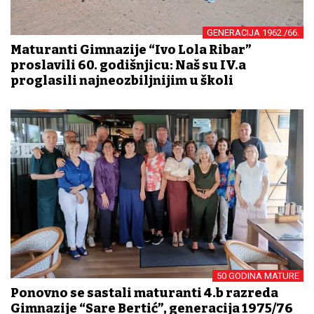
GENERACIJA 1962./66.
Maturanti Gimnazije “Ivo Lola Ribar”
proslavili 60. godišnjicu: Naš su IV.a
proglasili najneozbiljnijim u školi
50 GODINA MATURE
Ponovno se sastali maturanti 4.b razreda
Gimnazije “Sare Bertić”, generacija 1975/76