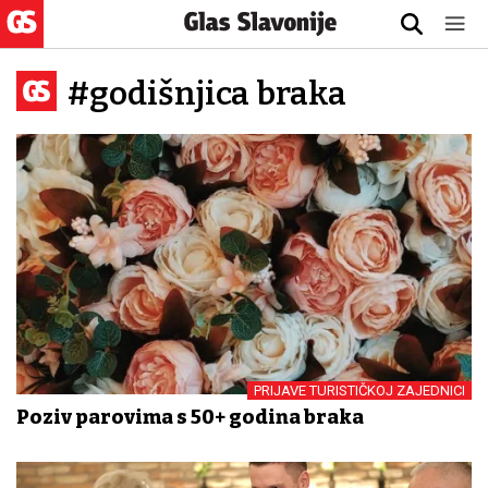
#godišnjica braka
PRIJAVE TURISTIČKOJ ZAJEDNICI
Poziv parovima s 50+ godina braka