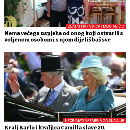
ZLATNI PIR - VIKICA I MIJO ABIČIĆ
Nema većega uspjeha od onog koji ostvariš s
voljenom osobom i s njom dijeliš baš sve
NEĆE IMATI VREMENA ZA SLAVLJE
Kralj Karlo i kraljica Camilla slave 20.