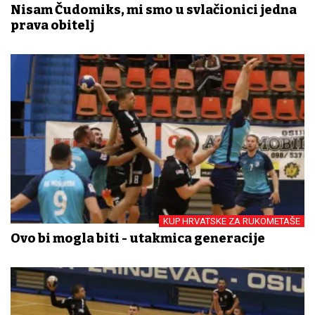
Nisam Čudomiks, mi smo u svlačionici jedna
prava obitelj
KUP HRVATSKE ZA RUKOMETAŠE
Ovo bi mogla biti - utakmica generacije