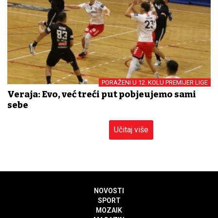
PORAŽENI U 12. KOLU PREMIJER LIGE
Veraja: Evo, već treći put pobjeđujemo sami
sebe
Učitaj više
NOVOSTI
SPORT
MOZAIK