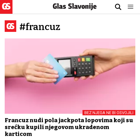
#francuz
BEZ NJEGA NE BI OSVOJILI
Francuz nudi pola jackpota lopovima koji su
srećku kupili njegovom ukradenom
karticom