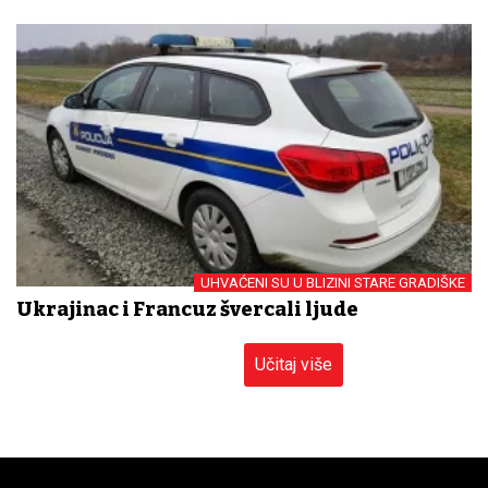
UHVAĆENI SU U BLIZINI STARE GRADIŠKE
Ukrajinac i Francuz švercali ljude
Učitaj više