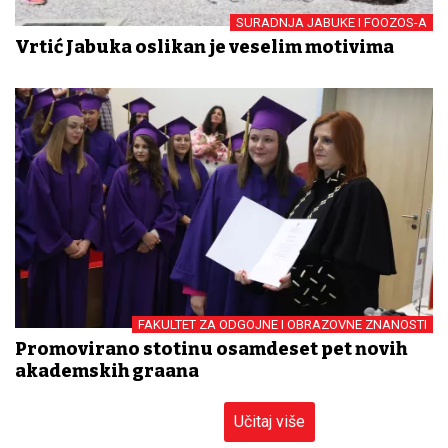
SURADNJA JABUKE I FOOZOS-A
Vrtić Jabuka oslikan je veselim motivima
FAKULTET ZA ODGOJNE I OBRAZOVNE ZNANOSTI
Promovirano stotinu osamdeset pet novih
akademskih građana
Učitaj više