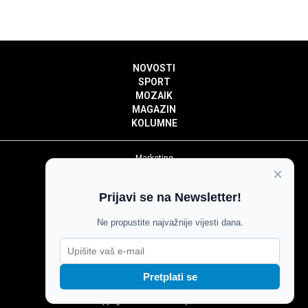
NOVOSTI
SPORT
MOZAIK
MAGAZIN
KOLUMNE
Marketing
×
Politika privatnosti
Politika kolačića
Prijavi se na Newsletter!
Impressum
Pravila prenošenja sadržaja
Ne propustite najvažnije vijesti dana.
Pravila komentiranja
Agroglas
Pretplati se
Copyright © Glas Slavonije 2024.