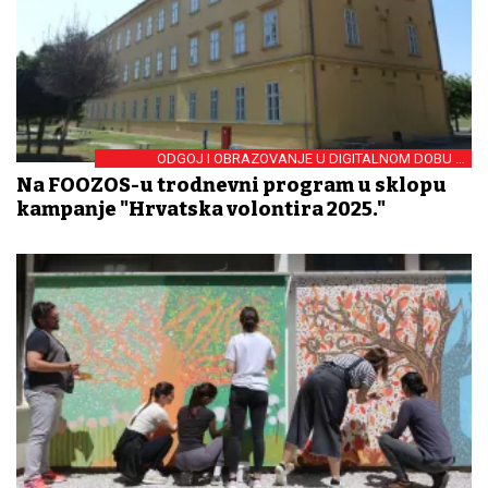
ODGOJ I OBRAZOVANJE U DIGITALNOM DOBU U
FOKUSU
Na FOOZOS-u trodnevni program u sklopu
kampanje "Hrvatska volontira 2025."