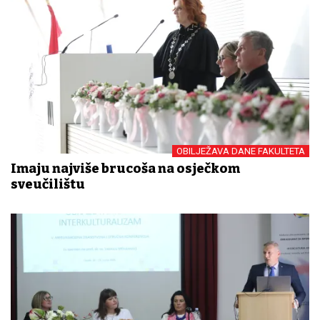
OBILJEŽAVA DANE FAKULTETA
Imaju najviše brucoša na osječkom
sveučilištu