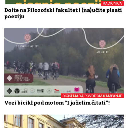
RADIONICA
Dođite na Filozofski fakultet i (na)učite pisati
poeziju
BICIKLIJADA POVODOM KAMPANJE
Vozi bicikl pod motom “I ja želim čitati”!