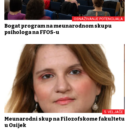
OSNAŽIVANJE POTENCIJALA
Bogat program na međunarodnom skupu
psihologa na FFOS-u
5. VELJAČE
Međunarodni skup na Filozofskome fakultetu
u Osijek