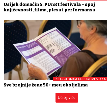
Osijek domaćin 5. PUnKt festivala – spoj
književnosti, filma, plesa i performansa
PREDSJEDNICA UDRUGE MEMORIA
Sve brojnije žene 50+ među oboljelima
Učitaj više