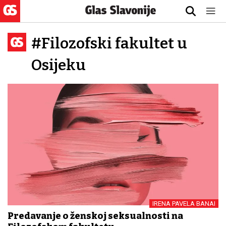
#Filozofski fakultet u
Osijeku
IRENA PAVELA BANAI
Predavanje o ženskoj seksualnosti na