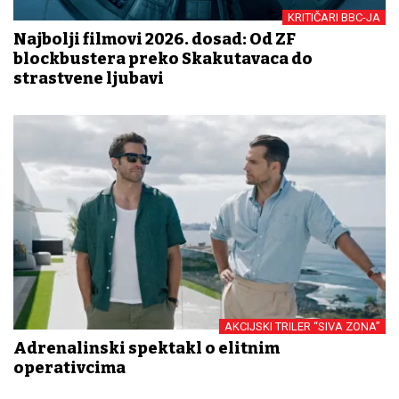
KRITIČARI BBC-JA
Najbolji filmovi 2026. dosad: Od ZF
blockbustera preko Skakutavaca do
strastvene ljubavi
AKCIJSKI TRILER “SIVA ZONA”
Adrenalinski spektakl o elitnim
operativcima