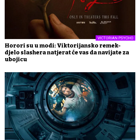
VICTORIAN PSYCHO
Horori su u modi: Viktorijansko remek-
djelo slashera natjerat će vas da navijate za
ubojicu