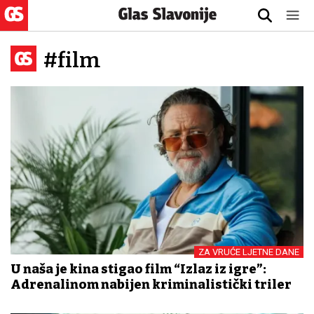
#film
ZA VRUĆE LJETNE DANE
U naša je kina stigao film “Izlaz iz igre”:
Adrenalinom nabijen kriminalistički triler