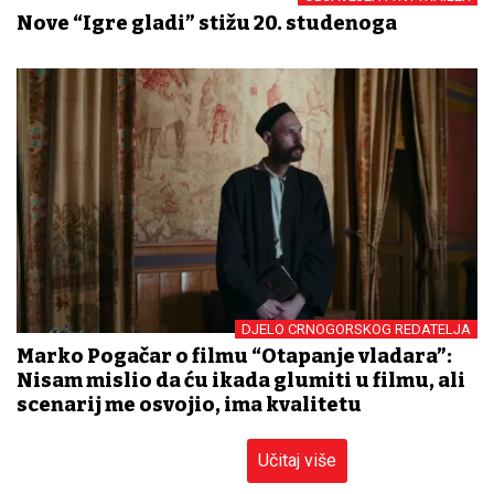
Nove “Igre gladi” stižu 20. studenoga
DJELO CRNOGORSKOG REDATELJA
Marko Pogačar o filmu “Otapanje vladara”:
Nisam mislio da ću ikada glumiti u filmu, ali
scenarij me osvojio, ima kvalitetu
Učitaj više