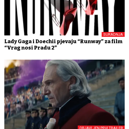
SURADNJA
Lady Gaga i Doechii pjevaju “Runway” za film
“Vrag nosi Pradu 2”
OBJAVLJEN PRVI TRAILER