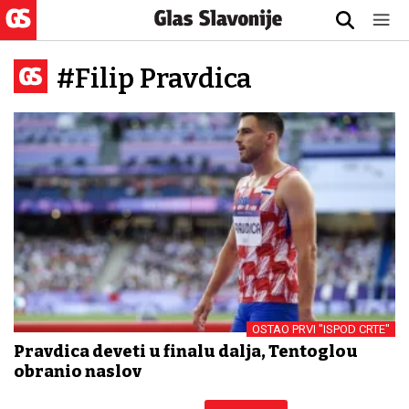
#Filip Pravdica
OSTAO PRVI "ISPOD CRTE"
Pravdica deveti u finalu dalja, Tentoglou
obranio naslov