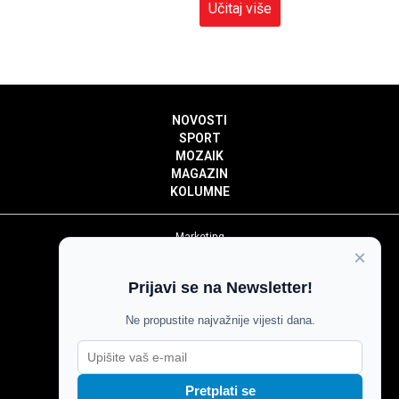
Učitaj više
NOVOSTI
SPORT
MOZAIK
MAGAZIN
KOLUMNE
Marketing
×
Politika privatnosti
Politika kolačića
Prijavi se na Newsletter!
Impressum
Pravila prenošenja sadržaja
Ne propustite najvažnije vijesti dana.
Pravila komentiranja
Agroglas
Pretplati se